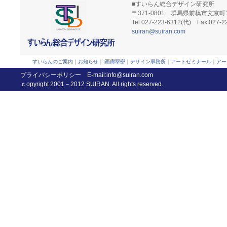
■すいらん総合デザイン研究所
〒371-0801 群馬県前橋市文京町1
Tel 027-223-6312(代) Fax 027
suiran@suiran.com
すいらんのご案内
｜
お知らせ
｜
|画廊翠巒
｜
デザイン事務所
｜
アートゼミナール
｜
アー
プライバシーポリシー
E-mail:
info@suiran.com
ｃopyright 2001－2012 SUIRAN. All rights reserved.