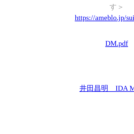
す＞
https://ameblo.jp/s
DM.pdf
井田昌明 IDA Ma