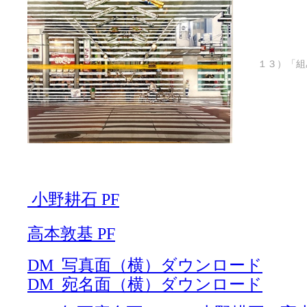
１３）「組
小野耕石 PF
高本敦基 PF
DM_写真面（横）
ダウンロード
DM_宛名面（横）
ダウンロード