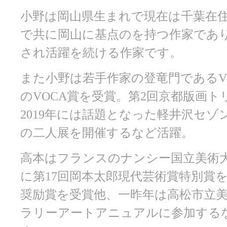
小野は岡山県生まれで現在は千葉在
で共に岡山に基点のを持つ作家であ
され活躍を続ける作家です。
また小野は若手作家の登竜門であるVO
のVOCA賞を受賞。第2回京都版画
2019年には話題となった軽井沢セ
の二人展を開催するなど活躍。
高本はフランスのナンシー国立美術大
に第17回岡本太郎現代芸術賞特別賞を
奨励賞を受賞他、一昨年は高松市立
ラリーアートアニュアルに参加する