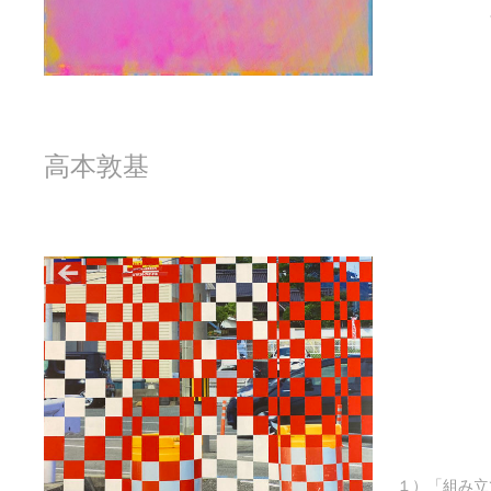
高本敦基
１）「組み立