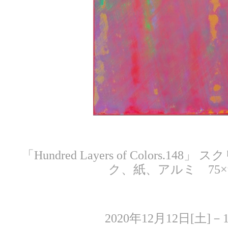
「Hundred Layers of Colors.
ク、紙、アルミ 75×9
2020
年
12
月
12
日
[
土
]
－