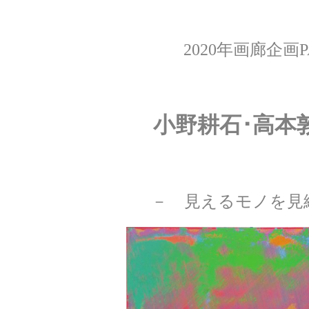
2020年画廊企画P
小野耕石･高本
－ 見えるモノを見