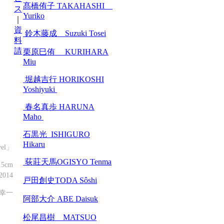
髙橋侑子 TAKAHASHI
ス
Yuriko
｜
資
鈴木藤成 Suzuki Tosei
料
請
栗原巳侑 KURIHARA
Miu
堀越吉行 HORIKOSHI
Yoshiyuki
春名真歩 HARUNA
Maho
石黒光 ISHIGURO
Hikaru
vel」
荻莊天馬OGISYO Tenma
.5cm
014
戸田創史TODA Sôshi
幸一
阿部大介 ABE Daisuk
松尾昌樹 MATSUO