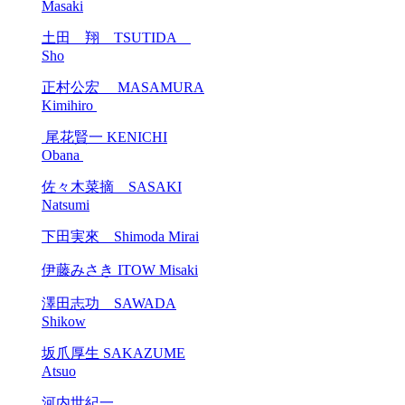
Masaki
土田 翔 TSUTIDA
Sho
正村公宏 MASAMURA
Kimihiro
尾花賢一 KENICHI
Obana
佐々木菜摘 SASAKI
Natsumi
下田実來 Shimoda Mirai
伊藤みさき ITOW Misaki
澤田志功 SAWADA
Shikow
坂爪厚生 SAKAZUME
Atsuo
河内世紀一