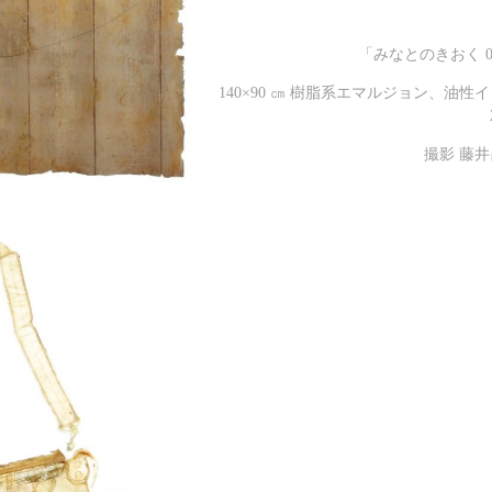
「みなとのきおく 0
140×90 ㎝ 樹脂系エマルジョン、油性
撮影 藤