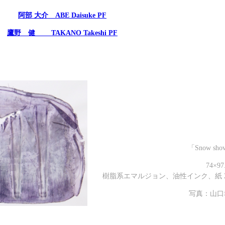
阿部 大介 ABE Daisuke PF
鷹野 健 TAKANO Takeshi PF
「Snow sho
74×97
樹脂系エマルジョン、油性インク、紙 2
写真：山口