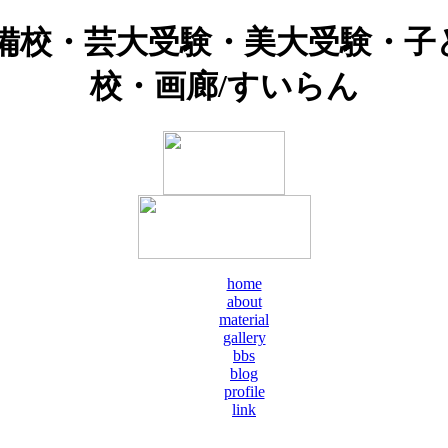
予備校・芸大受験・美大受験・子
校・画廊/すいらん
home
about
material
gallery
bbs
blog
profile
link