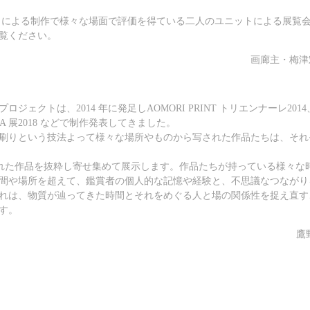
ットによる制作で様々な場面で評価を得ている二人のユニットによる展覧
覧ください。
画廊主・梅津
ェクトは、2014 年に発足しAOMORI PRINT トリエンナーレ2014
A 展2018 などで制作発表してきました。
刷りという技法よって様々な場所やものから写された作品たちは、それ
に作られた作品を抜粋し寄せ集めて展示します。作品たちが持っている様々な
間や場所を超えて、鑑賞者の個人的な記憶や経験と、不思議なつながり
れは、物質が辿ってきた時間とそれをめぐる人と場の関係性を捉え直す
す。
鷹