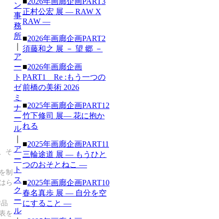
■
2026年画廊企画PART3
ン
正村公宏 展 ― RAW X
事
RAW ―
務
所
■
2026年画廊企画PART2
｜
須藤和之 展 － 望 郷 －
ア
ー
■
2026年画廊企画
ト
PART1 Re :もう一つの
ゼ
前橋の美術 2026
ミ
■
2025年画廊企画PART12
ナ
竹下修司 展― 花に抱か
ー
れる
ル
｜
■
2025年画廊企画PART11
ア
で、そ
三輪途道 展 ― もうひと
ー
つのおそとねこ ―
ト
を制
ス
■
2025年画廊企画PART10
はら
ク
春名真歩 展 ― 自分を空
ー
にすること ―
作品
ル
表を