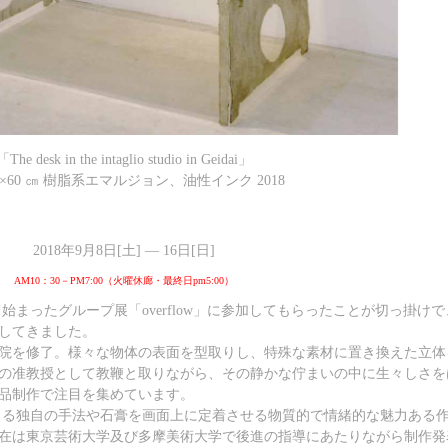
「The desk in the intaglio studio in Geidai」
80×60 ㎝ 樹脂系エマルジョン、油性インク 2018
2018年9月8日[土] ― 16日[日]
AM10：30－PM7:00（火曜休廊・最終日pm5:00）
て始まったグループ展「overflow」に参加してもらったことが切っ掛け
してきました。
院を修了。様々な物体の表面を型取りし、特殊な素材に置き換えた立体
の准教授として教鞭と取りながら、その静かな佇まいの中に生々しさを
品制作で注目を集めています。
よる独自の手法や石膏を画面上に定着させる物質的で情緒的な魅力ある
在は東京芸術大学及び多摩美術大学で後進の指導にあたりながら制作発