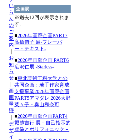
い
企画展
ら
※過去12回が表示されま
ん
す。
の
ご
■
2026年画廊企画PART7
案
髙橋侑⼦ 展-フレーバ
内
ー・テキスト-
｜
お
■
2026年画廊企画 PART6
知
広沢仁展 -Starless-
ら
せ
■
東北芸術⼯科⼤学との
｜
|
共同企画：若⼿作家育成
画
⽀援事業2026年画廊企画
廊
PART5アマダレ 2026⼤野
翠
菜々⼦・奥⼭和奈可
巒
■
2026年画廊企画PART4
｜
堀越吉行 展－自己指示的
デ
虚偽とポリフォニック－
ザ
イ