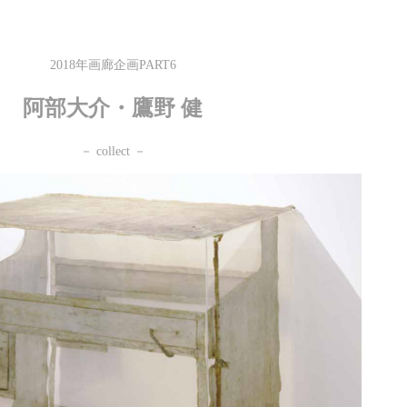
2018年画廊企画PART6
阿部大介・鷹野 健
－ collect －