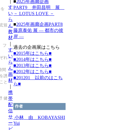
｜
■
2025年画廊企画
す
PART9 井田昌明 展
会を
い
－ LOTUS LOVE －
ら
■
2025年画廊企画PART8
ん
宏規
藤原泰佑 展 ― 都市の彼
教
岸 ―
材
｜
、フ
過去の企画展はこちら
す
■2015年はこちら■
い
ぞれ
■2014年はこちら■
ら
■2013年はこちら■
ん
時間
■2012年はこちら■
画
を誘
■201201 以前のはこち
材
こと
ら■
｜
携
帯
野 健
配
作者
信
サ
小林 由 KOBAYASHI
ー
Yui
ビ