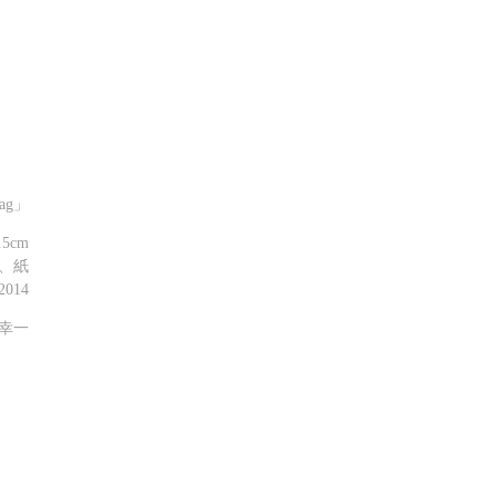
ag」
.5cm
、紙
2014
幸一