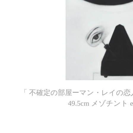
「 不確定の部屋ーマン・レイの恋人た
49.5cm メゾチント ed.