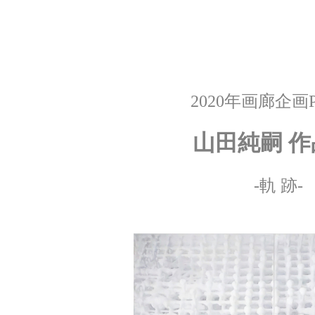
2020年画廊企画P
山田純嗣 作
-軌 跡-