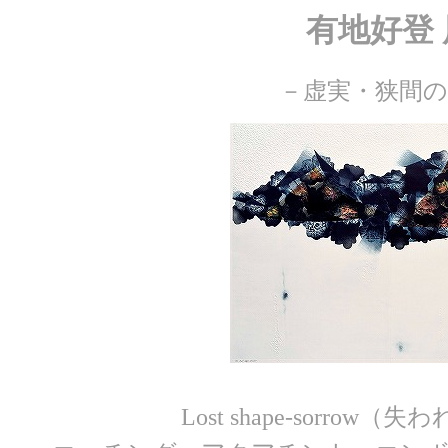
有地好登 
－虚実・狭間の
Lost shape-sorrow