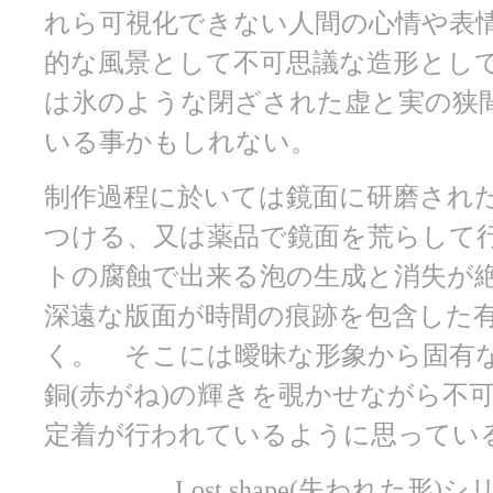
れら可視化できない人間の心情や表
的な風景として不可思議な造形とし
は氷のような閉ざされた虚と実の狭
いる事かもしれない。
制作過程に於いては鏡面に研磨され
つける、又は薬品で鏡面を荒らして
トの腐蝕で出来る泡の生成と消失が
深遠な版面が時間の痕跡を包含した
く。 そこには曖昧な形象から固有
銅(赤がね)の輝きを覗かせながら不
定着が行われているように思ってい
Lost shape(失われた形