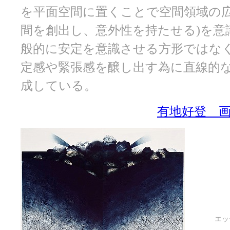
を平面空間に置くことで空間領域の広
間を創出し、意外性を持たせる)を意
般的に安定を意識させる方形ではな
定感や緊張感を醸し出す為に直線的
成している。
有地好登 
エッ