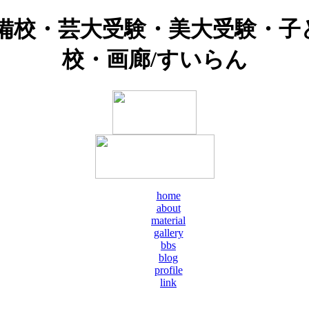
予備校・芸大受験・美大受験・子
校・画廊/すいらん
home
about
material
gallery
bbs
blog
profile
link