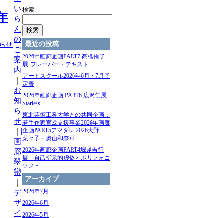
い
検索:
年
ら
ん
の
最近の投稿
らせ
ご
2026年画廊企画PART7 髙橋侑⼦
案
展-フレーバー・テキスト-
内
アートスクール2026年6月・7月予
｜
定表
お
2026年画廊企画 PART6 広沢仁展 -
知
Starless-
ら
東北芸術⼯科⼤学との共同企画：
せ
若⼿作家育成⽀援事業2026年画廊
｜
|
企画PART5アマダレ 2026⼤野
菜々⼦・奥⼭和奈可
画
2026年画廊企画PART4堀越吉行
廊
展－自己指示的虚偽とポリフォニ
翠
ック－
巒
アーカイブ
｜
2026年7月
デ
ザ
2026年6月
イ
2026年5月