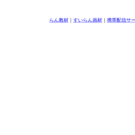
らん教材
｜
すいらん画材
｜
携帯配信サ