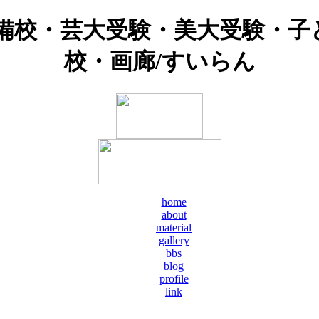
予備校・芸大受験・美大受験・子
校・画廊/すいらん
home
about
material
gallery
bbs
blog
profile
link