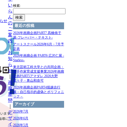
い
検索:
ら
ん
らせ
の
最近の投稿
ご
2026年画廊企画PART7 髙橋侑⼦
案
展-フレーバー・テキスト-
内
アートスクール2026年6月・7月予
｜
定表
お
2026年画廊企画 PART6 広沢仁展 -
知
Starless-
ら
東北芸術⼯科⼤学との共同企画：
せ
若⼿作家育成⽀援事業2026年画廊
｜
|
企画PART5アマダレ 2026⼤野
菜々⼦・奥⼭和奈可
画
2026年画廊企画PART4堀越吉行
廊
展－自己指示的虚偽とポリフォニ
翠
ック－
巒
アーカイブ
｜
2026年7月
デ
ザ
2026年6月
イ
2026年5月