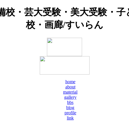
予備校・芸大受験・美大受験・子
校・画廊/すいらん
home
about
material
gallery
bbs
blog
profile
link