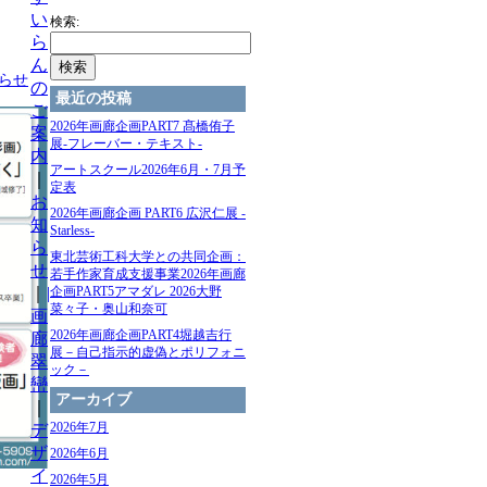
い
検索:
ら
ん
らせ
の
最近の投稿
ご
2026年画廊企画PART7 髙橋侑⼦
案
展-フレーバー・テキスト-
内
アートスクール2026年6月・7月予
｜
定表
お
2026年画廊企画 PART6 広沢仁展 -
知
Starless-
ら
東北芸術⼯科⼤学との共同企画：
せ
若⼿作家育成⽀援事業2026年画廊
｜
|
企画PART5アマダレ 2026⼤野
菜々⼦・奥⼭和奈可
画
2026年画廊企画PART4堀越吉行
廊
展－自己指示的虚偽とポリフォニ
翠
ック－
巒
アーカイブ
｜
2026年7月
デ
ザ
2026年6月
イ
2026年5月