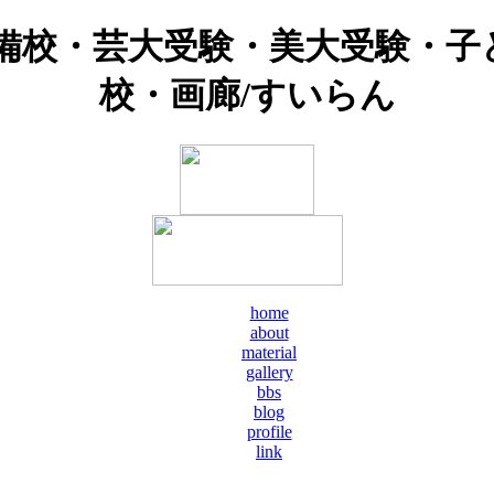
予備校・芸大受験・美大受験・子
校・画廊/すいらん
home
about
material
gallery
bbs
blog
profile
link