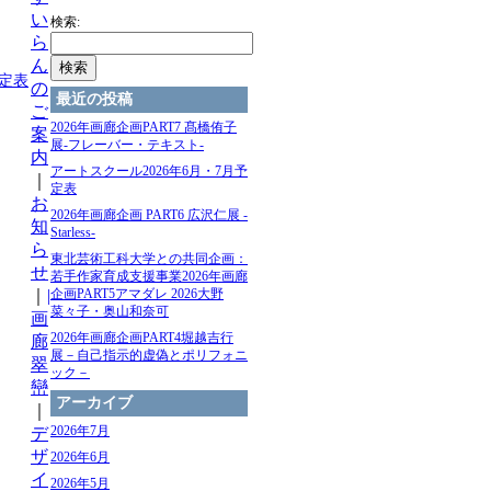
い
検索:
ら
ん
定表
の
最近の投稿
ご
2026年画廊企画PART7 髙橋侑⼦
案
展-フレーバー・テキスト-
内
アートスクール2026年6月・7月予
｜
定表
お
2026年画廊企画 PART6 広沢仁展 -
知
Starless-
ら
東北芸術⼯科⼤学との共同企画：
せ
若⼿作家育成⽀援事業2026年画廊
｜
|
企画PART5アマダレ 2026⼤野
菜々⼦・奥⼭和奈可
画
2026年画廊企画PART4堀越吉行
廊
展－自己指示的虚偽とポリフォニ
翠
ック－
巒
アーカイブ
｜
2026年7月
デ
ザ
2026年6月
イ
2026年5月